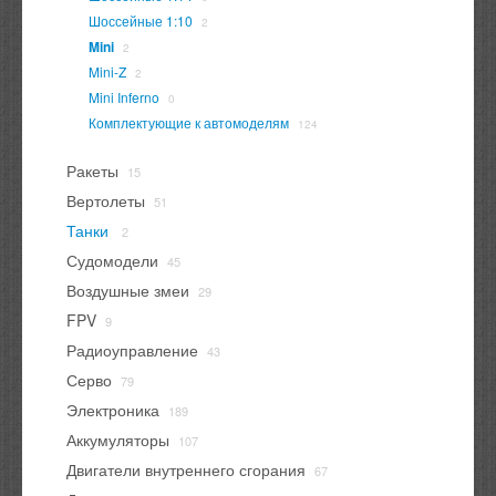
Шоссейные 1:10
2
Mini
2
Mini-Z
2
Mini Inferno
0
Комплектующие к автомоделям
124
Ракеты
15
Вертолеты
51
Танки
2
Судомодели
45
Воздушные змеи
29
FPV
9
Радиоуправление
43
Серво
79
Электроника
189
Аккумуляторы
107
Двигатели внутреннего сгорания
67