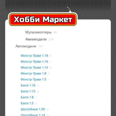
Оплата
Доставка
Контакты
Вход
Регистрация
Мультикоптеры
89
В корзине
нет товаров
Авиамодели
218
Автомодели
147
Монстр-Траки 1:18
5
Монстр-Траки 1:16
1
Монстр-Траки 1:10
3
Монстр-Траки 1:8
2
Монстр-Траки 1:5
1
Багги 1:16
0
Багги 1:10
4
Багги 1:8
1
Багги 1:5
0
Шоссейные 1:20
0
Шоссейные 1:14
0