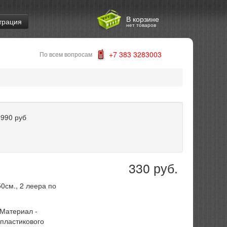
В корзине
трация
нет товаров
+7 383 3283003
По всем вопросам
о
990
руб
330 руб.
0см., 2 леера по
.Материал -
пластикового