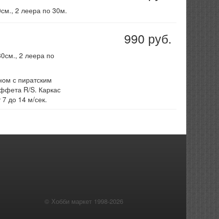
м., 2 леера по 30м.
990 руб.
0см., 2 леера по
ном с пиратским
ффета R/S. Каркас
 7 до 14 м/сек.
© Хобби маркет 1998-2026