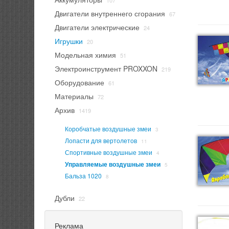
107
Двигатели внутреннего сгорания
67
Двигатели электрические
24
Игрушки
20
Модельная химия
51
Электроинструмент PROXXON
219
Оборудование
61
Материалы
72
Архив
1419
Коробчатые воздушные змеи
3
Лопасти для вертолетов
11
Спортивные воздушные змеи
4
Управляемые воздушные змеи
5
Бальза 1020
8
Дубли
22
Реклама