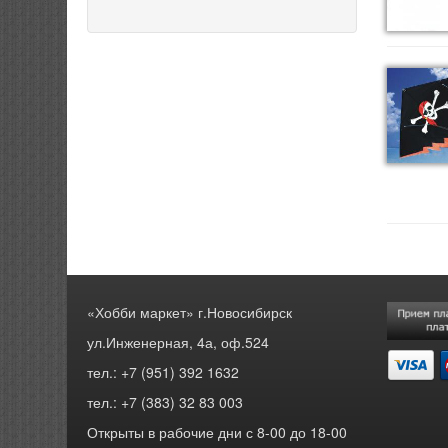
«Хобби маркет» г.Новосибирск
ул.Инженерная, 4а, оф.524
тел.: +7 (951) 392 1632
тел.: +7 (383) 32 83 003
Открыты в рабочие дни с 8-00 до 18-00