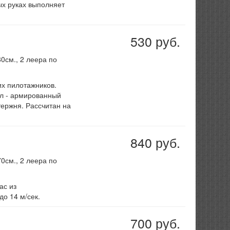
лых руках выполняет
530 руб.
0см., 2 леера по
х пилотажников.
л - армированный
тержня. Рассчитан на
840 руб.
0см., 2 леера по
ас из
до 14 м/сек.
700 руб.