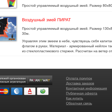
Простой управляемый воздушный змей. Размер 80х80с
Воздушный змей ПИРАТ
Простой управляемый воздушный змей. Размер 130х8
30м.
Управляя этим змеем в небе, чувствуешь себя капита
флагом в руках. Материал - армированный нейлон та
из стеклопластикового стержня. Рассчитан на ветер от
Оплата покупок
Доставка заказов
Контактная информация
Публичная оферта
Как купить
Обратная связь