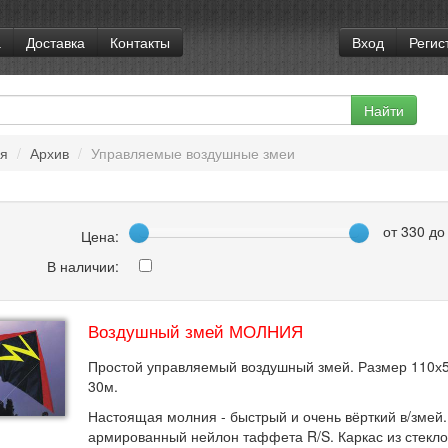
а
Доставка
Контакты
Вход
Регис
ая
/
Архив
/
Управляемые воздушные змеи
от
330
д
Цена:
В наличии:
Воздушный змей МОЛНИЯ
Простой управляемый воздушный змей. Размер 110х5
30м.
Настоящая молния - быстрый и очень вёрткий в/змей
армированный нейлон таффета R/S. Каркас из стекло