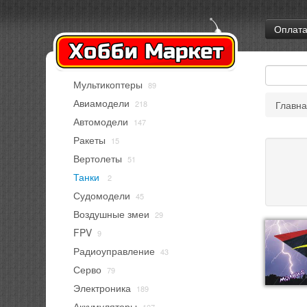
Оплат
Мультикоптеры
89
Авиамодели
218
Главн
Автомодели
147
Ракеты
15
Вертолеты
51
Танки
2
Судомодели
45
Воздушные змеи
29
FPV
9
Радиоуправление
43
Серво
79
Электроника
189
Аккумуляторы