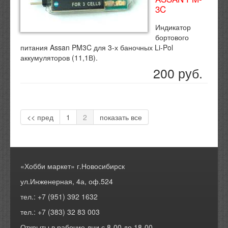
3C
Индикатор
бортового
питания Assan PM3C для 3-х баночных Li-Pol
аккумуляторов (11,1В).
200 руб.
<< пред
1
2
показать все
«Хобби маркет» г.Новосибирск
ул.Инженерная, 4а, оф.524
тел.: +7 (951) 392 1632
тел.: +7 (383) 32 83 003
Открыты в рабочие дни с 8-00 до 18-00