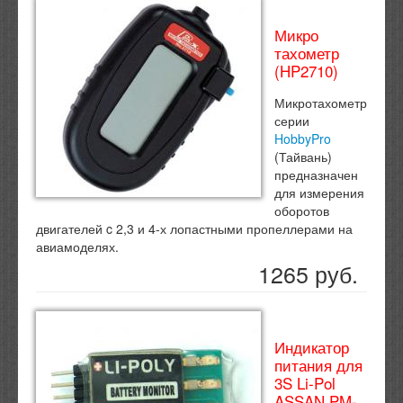
Микро
тахометр
(HP2710)
Микротахометр
серии
HobbyPro
(Тайвань)
предназначен
для измерения
оборотов
двигателей c 2,3 и 4-х лопастными пропеллерами на
авиамоделях.
1265 руб.
Индикатор
питания для
3S Li-Pol
ASSAN PM-