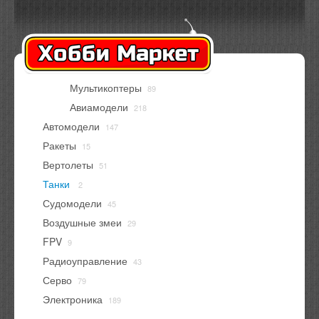
Оплата
Доставка
Контакты
Вход
Регистрация
Мультикоптеры
89
В корзине
нет товаров
Авиамодели
218
Автомодели
147
Ракеты
15
Вертолеты
51
Танки
2
Судомодели
45
Воздушные змеи
29
FPV
9
Радиоуправление
43
Серво
79
Электроника
189