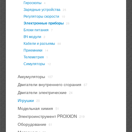
Гироскопы
4
Зарядные устройства
25
Регуляторы скорости
10
Электронные приборы
26
Блоки питания
7
ВЧ модули
2
Кабели и разъемы
88
Приемники
14
Телеметрия
1
Симуляторы
12
Аккумуляторы
107
Двигатели внутреннего сгорания
67
Двигатели электрические
24
Игрушки
20
Модельная химия
51
Электроинструмент PROXXON
219
Оборудование
61