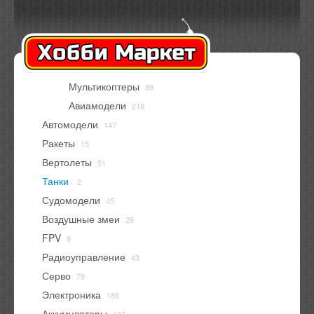
Оплата
Доставка
Контакты
Вход
Регистрация
Мультикоптеры
89
В корзине
нет товаров
Авиамодели
218
Автомодели
147
Ракеты
15
Вертолеты
51
Танки
2
Судомодели
45
Воздушные змеи
29
FPV
9
Радиоуправление
43
Серво
79
Электроника
189
Аккумуляторы