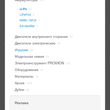
107
Li-Po
94
LiFePo4
2
NiMH / NiCd
7
Батарейки
4
Двигатели внутреннего сгорания
67
Двигатели электрические
24
Игрушки
20
Модельная химия
51
Электроинструмент PROXXON
219
Оборудование
61
Материалы
72
Архив
1419
Дубли
22
Реклама