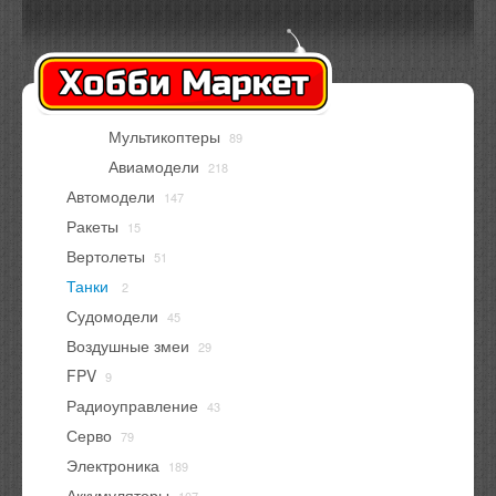
Оплата
Доставка
Контакты
Вход
Регистрация
Мультикоптеры
89
В корзине
нет товаров
Авиамодели
218
Автомодели
147
Ракеты
15
Вертолеты
51
Танки
2
Судомодели
45
Воздушные змеи
29
FPV
9
Радиоуправление
43
Серво
79
Электроника
189
Аккумуляторы